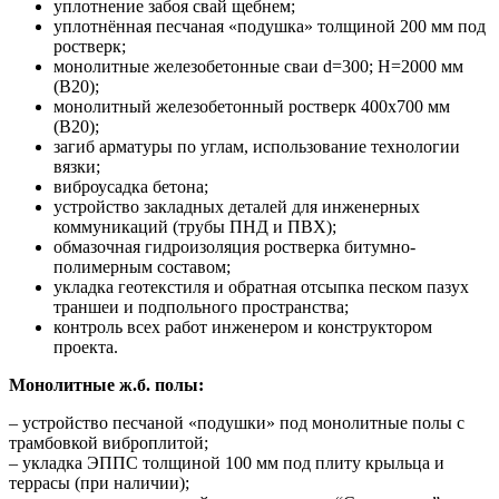
уплотнение забоя свай щебнем;
уплотнённая песчаная «подушка» толщиной 200 мм под
ростверк;
монолитные железобетонные сваи d=300; H=2000 мм
(В20);
монолитный железобетонный ростверк 400х700 мм
(В20);
загиб арматуры по углам, использование технологии
вязки;
виброусадка бетона;
устройство закладных деталей для инженерных
коммуникаций (трубы ПНД и ПВХ);
обмазочная гидроизоляция ростверка битумно-
полимерным составом;
укладка геотекстиля и обратная отсыпка песком пазух
траншеи и подпольного пространства;
контроль всех работ инженером и конструктором
проекта.
Монолитные ж.б. полы:
– устройство песчаной «подушки» под монолитные полы с
трамбовкой виброплитой;
– укладка ЭППС толщиной 100 мм под плиту крыльца и
террасы (при наличии);