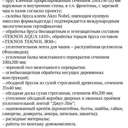
– брус клеёный профилированный сечением 200х190 (h) мм
наружные и внутренние стены, в т.ч. фронтоны, с зарезкой
чаш и пазов согласно проекту;
– склейка бруса клеем Akzo Nobel, имеющим нулевую
эмиссию формальдегида ( подтверждается международным
экологическим сертификатом)
– обработка бруса биозащитным и огнезащитным составом
«TEKNOS AQUA 1410», обработка торцов бруса составом
«TEKNOS TEKNOL JRM»;
– уплотнительная лента для чашек – распушённая целлюлоза
(Финляндия);
– усиленная балка межэтажного перекрытия сечением
100х200 мм;
– черновой пол межэтажного перекрытия;
– огнебиозащитная обработка несущих деревянных
конструкций;
– обсадной брусок из сухой строганной древесины, сечением
35х40 мм;
– обсадная доска сухая строганная, сечением 40х200 мм;
– утепление обсадной коробки дверных и оконных проёмов
уплотнительной лентой “Джут-Лён”;
– оцинкованный крепёж (кронштейны, болты, шайбы, гайки,
саморезы, домкраты, анкера, шпильки, шканты);
– расходные материалы;
– работы по монтажу домокомплекта.