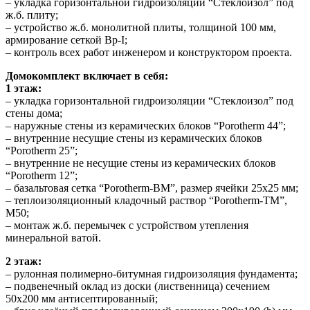
– укладка горизонтальной гидроизоляции “Стеклоизол” под
ж.б. плиту;
– устройство ж.б. монолитной плиты, толщиной 100 мм,
армирование сеткой Вр-I;
– контроль всех работ инженером и конструктором проекта.
Домокомплект включает в себя:
1 этаж:
– укладка горизонтальной гидроизоляции “Стеклоизол” под
стены дома;
– наружные стены из керамических блоков “Porotherm 44”;
– внутренние несущие стены из керамических блоков
“Porotherm 25”;
– внутренние не несущие стены из керамических блоков
“Porotherm 12”;
– базальтовая сетка “Porotherm-BM”, размер ячейки 25х25 мм;
– теплоизоляционный кладочный раствор “Porotherm-TM”,
М50;
– монтаж ж.б. перемычек с устройством утепления
минеральной ватой.
2 этаж:
– рулонная полимерно-битумная гидроизоляция фундамента;
– подвенечный оклад из доски (лиственница) сечением
50х200 мм антисептированный;