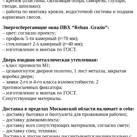
– крепёж (пластины, скользящая опора, саморезы, глухари,
гвозди, шпильки);
– работы по монтажу кровли, водосточной системы и подшив
карнизных свесов.
Энергосберегающие окна ПВХ “Rehau -Grazio”:
– цвет: согласно проекту;
– профиль 5-ти камерный (t=70 мм);
– стеклопакет 2-х камерный (t=40 мм);
– изготовление и монтаж по ГОСТ.
Дверь входная металлическая утепленная:
– класс прочности М1;
– цельногнутое дверное полотно, 1 лист металла, закрытая
коробка двери;
– замки 2-го и 4-го класса взломостойкости, 2
противосъемных фиксатора;
– изготовление и монтаж по ГОСТ.
Сопутствующие материалы.
Доставка в пределах Московской области включает в себя:
– доставку бытовки и биотуалета для проживания рабочих;
– доставку домокомплекта;
– доставку всех сопутствующих материалов, согласно смете;
– доставку спец. техники;
Доставка в другие регионы рассчитывается индивидуально с