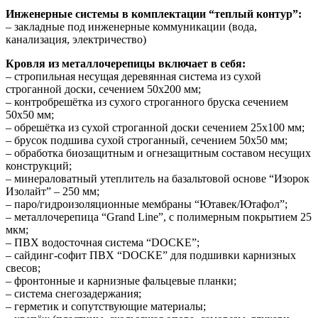
Инженерные системы в комплектации “теплый контур”:
– закладные под инженерные коммуникации (вода,
канализация, электричество)
Кровля из металлочерепицы включает в себя:
– стропильная несущая деревянная система из сухой
строганной доски, сечением 50х200 мм;
– контробрешётка из сухого строганного бруска сечением
50х50 мм;
– обрешётка из сухой строганной доски сечением 25х100 мм;
– брусок подшива сухой строганный, сечением 50х50 мм;
– обработка биозащитным и огнезащитным составом несущих
конструкций;
– минераловатный утеплитель на базальтовой основе “Изорок
Изолайт” – 250 мм;
– паро/гидроизоляционные мембраны “Ютавек/Ютафол”;
– металлочерепица “Grand Line”, с полимерным покрытием 25
мкм;
– ПВХ водосточная система “DOCKE”;
– сайдинг-софит ПВХ “DOCKE” для подшивки карнизных
свесов;
– фронтонные и карнизные фальцевые планки;
– система снегозадержания;
– герметик и сопутствующие материалы;