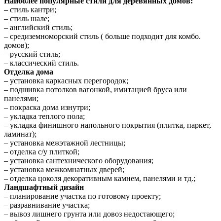
Наиболее популярные стили для деревянных домов:
– стиль кантри;
– стиль шале;
– английский стиль;
– средиземноморский стиль ( больше подходит для комбо.
домов);
– русский стиль;
– классический стиль.
Отделка дома
– установка каркасных перегородок;
– подшивка потолков вагонкой, имитацией бруса или
панелями;
– покраска дома изнутри;
– укладка теплого пола;
– укладка финишного напольного покрытия (плитка, паркет,
ламинат);
– установка межэтажной лестницы;
– отделка с/у плиткой;
– установка сантехнического оборудования;
– установка межкомнатных дверей;
– отделка цоколя декоративным камнем, панелями и тд.;
Ландшафтный дизайн
– планирование участка по готовому проекту;
– разравнивание участка;
– вывоз лишнего грунта или довоз недостающего;